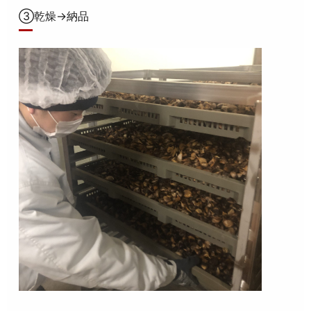
③乾燥→納品