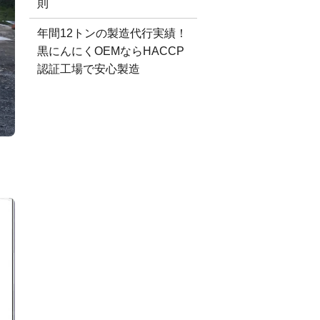
則
年間12トンの製造代行実績！
黒にんにくOEMならHACCP
認証工場で安心製造