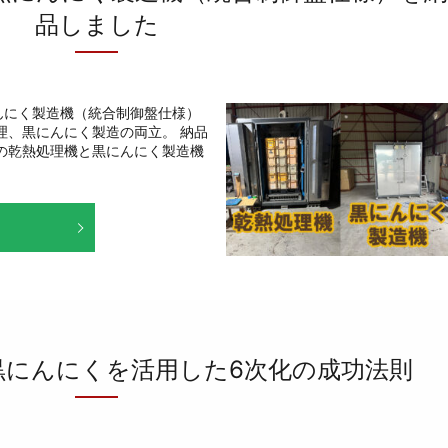
品しました
んにく製造機（統合制御盤仕様）
理、黒にんにく製造の両立。 納品
の乾熱処理機と黒にんにく製造機
黒にんにくを活用した6次化の成功法則