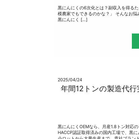
黒にんにくの6次化とは？副収入を得るた
模農家でもできるのかな？」 そんなお悩
黒にんにく […]
2025/04/24
年間12トンの製造代行
黒にんにくOEMなら、月産1.8トン対応
HACCP認証取得済みの国内工場で、黒に
小ロットから大量生産まで、貴社ブラン