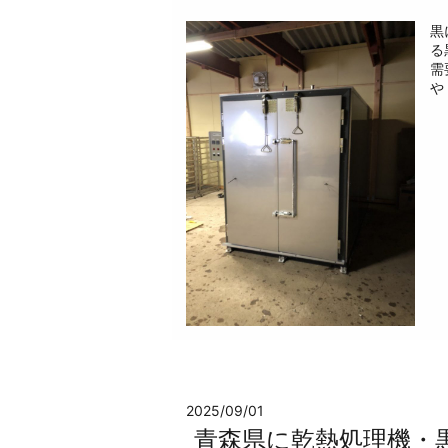
黒
る
需
や 
2025/09/01
青森県に乾熱処理機・