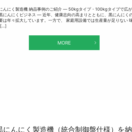
にんにく製造機 納品事例のご紹介 ― 50kgタイプ・100kgタイプで広
黒にんにくビジネス ― 近年、健康志向の高まりとともに、黒にんにく
要は年々拡大しています。一方で、 家庭用設備では生産量が足りない 
[…]
MORE
黒にんにく製造機（統合制御盤仕様）を納