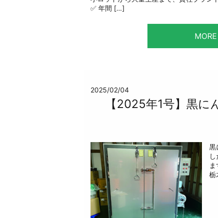
✅ 年間 […]
MORE
2025/02/04
【2025年1号】黒
黒
し
ま
栃