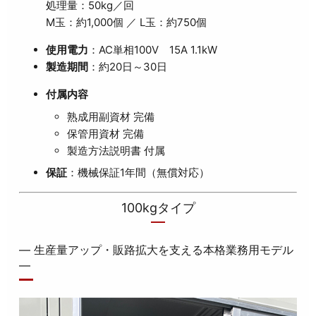
処理量：50kg／回
M玉：約1,000個 ／ L玉：約750個
使用電力
：AC単相100V 15A 1.1kW
製造期間
：約20日～30日
付属内容
熟成用副資材 完備
保管用資材 完備
製造方法説明書 付属
保証
：機械保証1年間（無償対応）
100kgタイプ
― 生産量アップ・販路拡大を支える本格業務用モデル
―