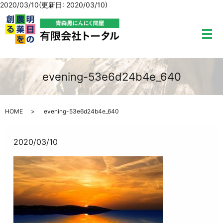
2020/03/10(更新日: 2020/03/10)
メ
evening-53e6d24b4e_640
HOME
evening-53e6d24b4e_640
2020/03/10