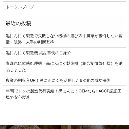
トータルブログ
黒にんにく製造で失敗しない機械の選び方｜農家が後悔しない容
量・販路・人手の判断基準
黒にんにく製造機 納品事例のご紹介
青森県に乾熱処理機・黒にんにく製造機（統合制御盤仕様）を納
品しました
農業の副収入UP！黒にんにくを活用した6次化の成功法則
年間12トンの製造代行実績！黒にんにくOEMならHACCP認証工
場で安心製造